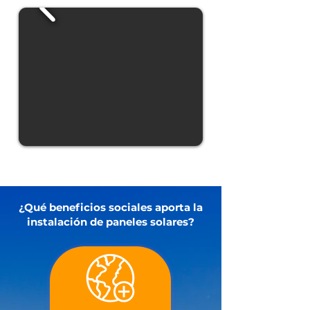
¿Qué beneficios sociales aporta la
instalación de paneles solares?