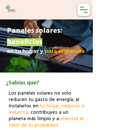
Paneles solares:
beneficios
en tu hogar y
para el planeta
¿Sabías que?
Los paneles solares no solo
reducen tu gasto de energía; al
instalarlos en
tu hogar, negocio o
industria,
contribuyes a un
planeta más limpio y a
umentas el
valor de tu propiedad.